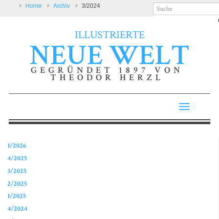
Home
Archiv
3/2024
ILLUSTRIERTE
NEUE WELT
GEGRÜNDET 1897 VON
THEODOR HERZL
Toggle
navigatio
1/2026
4/2025
3/2025
2/2025
1/2025
4/2024