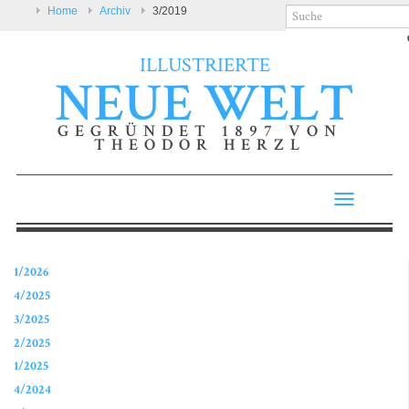
Home
Archiv
3/2019
ILLUSTRIERTE
NEUE WELT
GEGRÜNDET 1897 VON
THEODOR HERZL
Toggle
navigatio
1/2026
4/2025
3/2025
2/2025
1/2025
4/2024