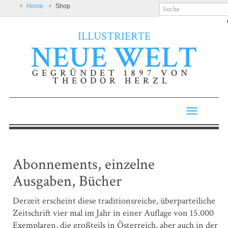
Home
Shop
ILLUSTRIERTE
NEUE WELT
GEGRÜNDET 1897 VON
THEODOR HERZL
Toggle
navigatio
Abonnements, einzelne
Ausgaben, Bücher
Derzeit erscheint diese traditionsreiche, überparteiliche
Zeitschrift vier mal im Jahr in einer Auflage von 15.000
Exemplaren, die großteils in Österreich, aber auch in der