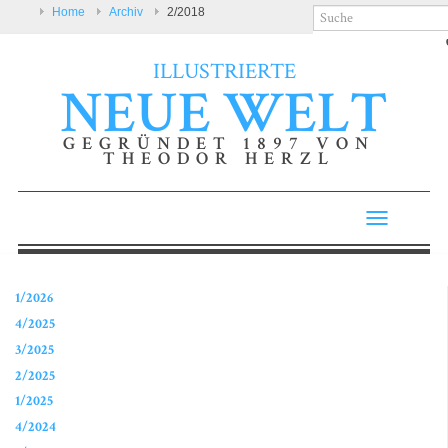
Home
Archiv
2/2018
ILLUSTRIERTE
NEUE WELT
GEGRÜNDET 1897 VON
THEODOR HERZL
Toggle
navigatio
1/2026
4/2025
3/2025
2/2025
1/2025
4/2024