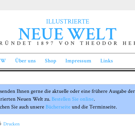
ILLUSTRIERTE
NEUE WELT
RÜNDET 1897 VON THEODOR HE
INW
Über uns
Shop
Impressum
Links
senden Ihnen gerne die aktuelle oder eine frühere Ausgabe de
strierten Neuen Welt zu.
Bestellen Sie online
.
chen Sie auch unsere
Bücherseite
und die Terminseite.
Drucken