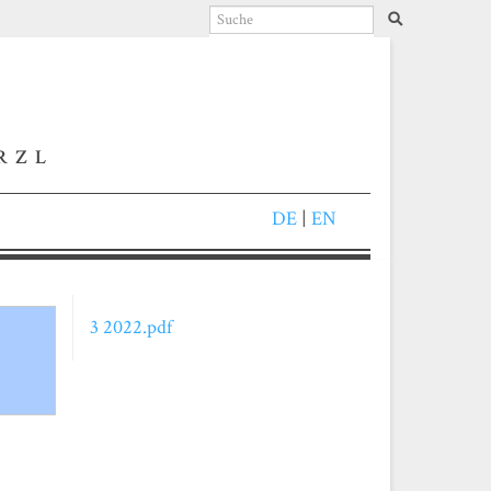
RZL
DE
|
EN
3 2022.pdf
r