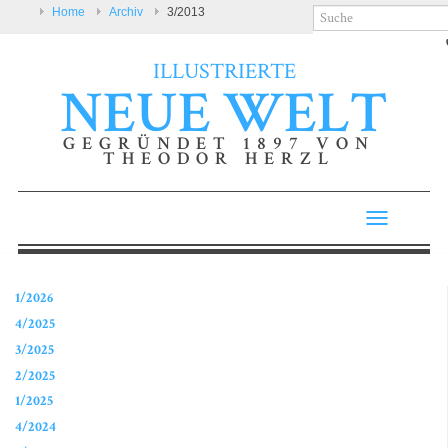
Home
Archiv
3/2013
ILLUSTRIERTE
NEUE WELT
GEGRÜNDET 1897 VON
THEODOR HERZL
Toggle
navigatio
1/2026
4/2025
3/2025
2/2025
1/2025
4/2024