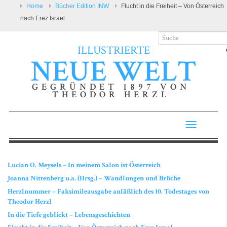
Home
Bücher Edition INW
Flucht in die Freiheit – Von Österreich
nach Erez Israel
ILLUSTRIERTE
NEUE WELT
GEGRÜNDET 1897 VON
THEODOR HERZL
Toggle
navigatio
Lucian O. Meysels – In meinem Salon ist Österreich
Joanna Nittenberg u.a. (Hrsg.) – Wandlungen und Brüche
Herzlnummer – Faksimileausgabe anläßlich des 10. Todestages von
Theodor Herzl
In die Tiefe geblickt – Lebensgeschichten