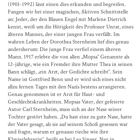
(1901-1992) lässt einen dies erkunden und begreifen.
Fangen wir bei einer magischen, fiktiven Schnittstelle
an: Jeder, der den Blauen Engel mit Marlene Dietrich
kennt, weiß um die Hörigkeit des Professor Unrat, eines
älteren Mannes, der einer jungen Frau verfällt. Im
wahren Leben der Dorothea Sternheim lief dies genau
andersherum: Die junge Frau verfiel einem älteren
Mann. 1917 erlebte die von allen „Mopsa“ Genannte als
12-jährige, wie ein Fremder ihre Mutter Thea in seinen
Bann schlägt, „ein Arzt, der Gedichte schreibt“. Sein
Name ist Gottfried Benn und er wird sich eines nicht
allzu fernen Tages mit den Nazis bestens arrangieren.
Genau genommen ist er Arzt für Haut- und
Geschlechtskrankheiten. Mopsas Vater, der gefeierte
Autor Carl Sternheim, muss sich an der Nase seiner
Tochter gestört haben. „Du hast eine zu gute Nase, hatte
der Vater gesagt, als sie auf seinem Schoß gesessen war
und fragte, warum er genauso rieche wie ihre
Klavierlehrerin“, heißt es bei Lea Singer. Nur in