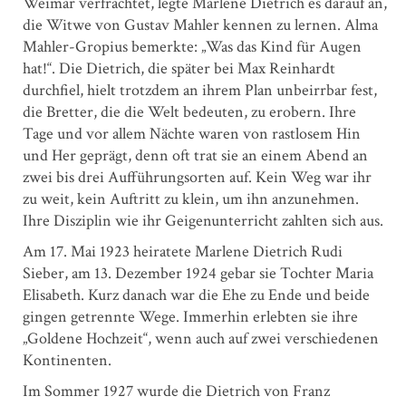
Weimar verfrachtet, legte Marlene ­Dietrich es darauf an,
die Witwe von Gustav ­Mahler kennen zu lernen. Alma
Mahler-Gropius bemerkte: „Was das Kind für Augen
hat!“. Die Dietrich, die später bei Max Reinhardt
durchfiel, hielt trotzdem an ihrem Plan unbeirrbar fest,
die Bretter, die die Welt bedeuten, zu erobern. Ihre
Tage und vor allem Nächte waren von rastlosem Hin
und Her geprägt, denn oft trat sie an einem Abend an
zwei bis drei Aufführungsorten auf. Kein Weg war ihr
zu weit, kein Auftritt zu klein, um ihn anzunehmen.
Ihre Disziplin wie ihr Geigenunterricht zahlten sich aus.
Am 17. Mai 1923 heiratete Marlene Dietrich Rudi
Sieber, am 13. Dezember 1924 gebar sie Tochter Maria
Elisabeth. Kurz danach war die Ehe zu Ende und beide
gingen getrennte Wege. Immerhin erlebten sie ihre
„Goldene Hochzeit“, wenn auch auf zwei verschiedenen
Kontinenten.
Im Sommer 1927 wurde die Dietrich von Franz