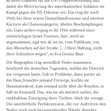
all ihren Glamour für die US-Truppenbetreuung und
damit die Motivierung der amerikanischen Soldaten im
Kampf gegen die NS-Diktatur ein. Das trug ihr noch
1960, bei ihrer ersten Deutschlandtournee und zweiten
Karriere als Chansonsängerin, übelste Beschimpfungen
ein. Ganz anders erging es ihr 1966 während einer
zweiwöchigen Israel-Tournee, hier „wird sie
angenommen, egal wie alt sie ist, vom Publikum, von
den Menschen auf der Straße. […] Ihrer Haltung, nicht
ihrer Schönheit wegen“, so Eva Gesine Baur.
Die Biographin trug unendlich Vieles zusammen,
beschrieb die deutschen Tugenden, welche die Dietrich
nie vergessen hatte. Gab es Probleme, dann putzte sie
das Haus, brauchte jemand Fürsorge, kochte sie
Hausmannskost, kam jemand nicht über die Runden, so
half sie finanziell. Das, was sie am meisten suchte, die
rückhaltlose Zuneigung ihrer Tochter, blieb ihr versagt.
Die unerbittliche Perfektionistin, die vor Auftritten den
Boden noch nach herausstehenden Nägeln absuchte,