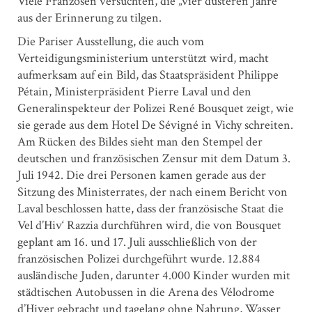
Viele Franzosen versuchten, die „vier düsteren Jahre“
aus der Erinnerung zu tilgen.
Die Pariser Ausstellung, die auch vom
Verteidigungsministerium unterstützt wird, macht
aufmerksam auf ein Bild, das Staatspräsident ­Philippe
Pétain, Ministerpräsident Pierre Laval und den
Generalinspekteur der Polizei René Bousquet zeigt, wie
sie gerade aus dem Hotel De Sévigné in Vichy schreiten.
Am Rücken des Bildes sieht man den Stempel der
deutschen und französischen Zensur mit dem Datum 3.
Juli 1942. Die drei Personen kamen gerade aus der
Sitzung des Ministerrates, der nach einem Bericht von
Laval beschlossen hatte, dass der französische Staat die
Vel d’Hiv‘ Razzia durchführen wird, die von Bousquet
geplant am 16. und 17. Juli ausschließlich von der
französischen Polizei durchgeführt wurde. 12.884
ausländische Juden, darunter 4.000 Kinder wurden mit
städtischen Autobussen in die Arena des Vélodrome
d’Hiver gebracht und tagelang ohne Nahrung, Wasser