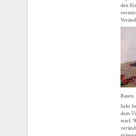
den Ei
vermitt
Veränd
Rasen.
Sehr b
dem Ti
warf. 
veränd
präsen