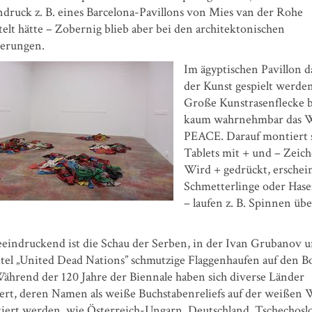
ndruck z. B. eines Barcelona-Pavillons von Mies van der Rohe
elt hätte – Zobernig blieb aber bei den architektonischen
erungen.
Im ägyptischen Pavillon d
der Kunst gespielt werden
Große Kunstrasenflecke b
kaum wahrnehmbar das 
PEACE. Darauf montiert 
Tablets mit + und – Zeich
Wird + gedrückt, erschei
Schmetterlinge oder Hase
– laufen z. B. Spinnen üb
eeindruckend ist die Schau der Serben, in der Ivan Grubanov u
tel „United Dead Nations” schmutzige Flaggenhaufen auf den 
Während der 120 Jahre der Biennale haben sich diverse Länder
ert, deren Namen als weiße Buchstabenreliefs auf der weißen
tiert werden, wie Österreich-Ungarn, Deutschland, Tschechosl