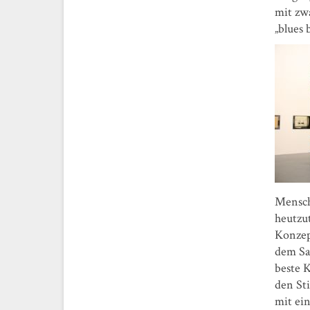
mit zw
„blues 
Mensch
heutzut
Konzep
dem Sa
beste 
den St
mit ei