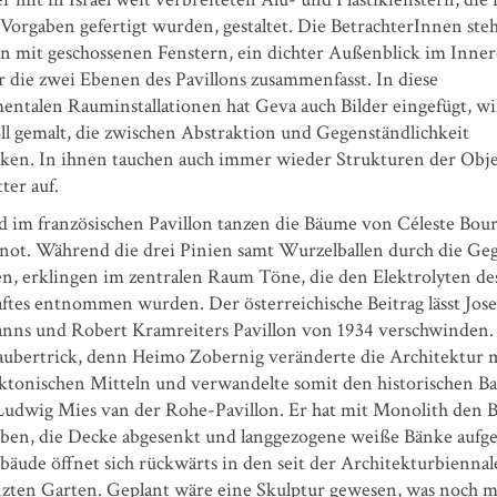
 Vorgaben gefertigt wurden, gestaltet. Die BetrachterInnen ste
 mit geschossenen Fenstern, ein dichter Außenblick im Inner
r die zwei Ebenen des Pavillons zusammenfasst. In diese
ntalen Rauminstallationen hat Geva auch Bilder eingefügt, wi
oll gemalt, die zwischen Abstraktion und Gegenständlichkeit
ken. In ihnen tauchen auch immer wieder Strukturen der Obje
ter auf.
d im französischen Pavillon tanzen die Bäume von Céleste Bour
ot. Während die drei Pinien samt Wurzelballen durch die Ge
en, erklingen im zentralen Raum Töne, die den Elektrolyten de
ftes entnommen wurden. Der österreichische Beitrag lässt Jose
nns und Robert Kramreiters Pavillon von 1934 verschwinden.
aubertrick, denn Heimo Zobernig veränderte die Architektur 
ektonischen Mitteln und verwandelte somit den historischen Ba
Ludwig Mies van der Rohe-Pavillon. Er hat mit Monolith den 
ben, die Decke abgesenkt und langgezogene weiße Bänke aufges
bäude öffnet sich rückwärts in den seit der Architekturbiennal
nzten Garten. Geplant wäre eine Skulptur gewesen, was noch 