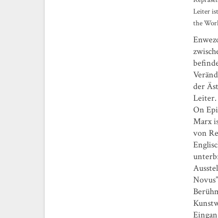
Leiter i
the Worl
Enwezor
zwisch
befinde
Veränd
der Äst
Leiter.
On Epik
Marx is
von Reg
Englisc
unterb
Ausstel
Novus”
Berühmt
Kunstw
Eingan