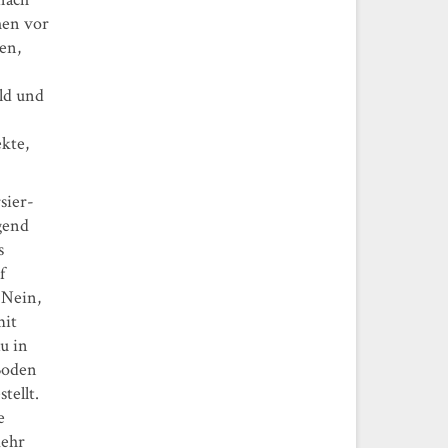
hen vor
en,
ld und
kte,
sier-
gend
s
f
 Nein,
mit
u in
Boden
tellt.
e
mehr