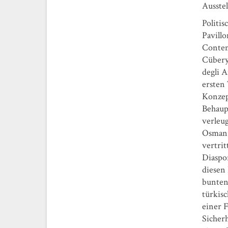
Ausstel
Politis
Pavill
Contem
Cübery
degli 
ersten
Konzept
Behaup
verleug
Osmani
vertrit
Diaspor
diesen
bunten
türkis
einer 
Sicherh