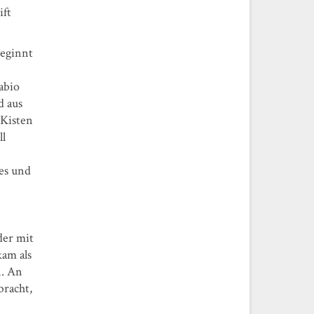
ift
beginnt
abio
d aus
 Kisten
ll
es und
der mit
kam als
n. An
bracht,