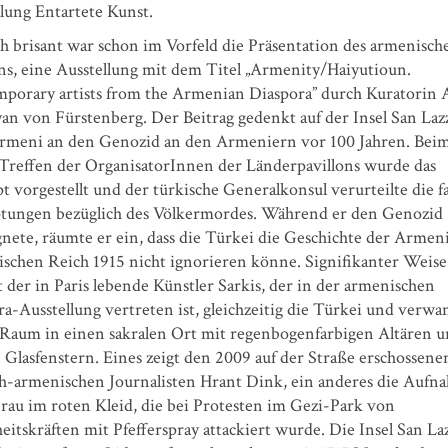
lung Entartete Kunst.
ch brisant war schon im Vorfeld die Präsentation des armenisch
ons, eine Ausstellung mit dem Titel „Armenity/Haiyutioun.
porary artists from the Armenian Diaspora” durch Kuratorin 
an von Fürstenberg. Der Beitrag gedenkt auf der Insel San Laz
Armeni an den Genozid an den Armeniern vor 100 Jahren. Bei
 Treffen der OrganisatorInnen der Länderpavillons wurde das
 vorgestellt und der türkische Generalkonsul verurteilte die f
tungen bezüglich des Völkermordes. Während er den Genozid
nete, räumte er ein, dass die Türkei die Geschichte der Armen
schen Reich 1915 nicht ignorieren könne. Signifikanter Weise
t der in Paris lebende Künstler Sarkis, der in der armenischen
a-Ausstellung vertreten ist, gleichzeitig die Türkei und verwa
 Raum in einen sakralen Ort mit regenbogenfarbigen Altären 
 Glasfenstern. Eines zeigt den 2009 auf der Straße erschossene
ch-armenischen Journalisten Hrant Dink, ein anderes die Aufn
Frau im roten Kleid, die bei Protesten im Gezi-Park von
eitskräften mit Pfefferspray attackiert wurde. Die Insel San La