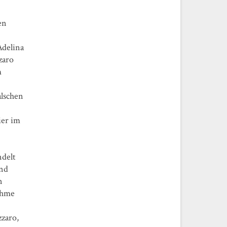
en
Adelina
zaro
m
alschen
ier im
ndelt
und
n
ahme
zzaro,