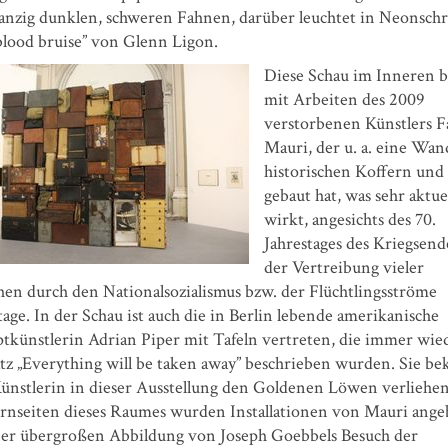
anzig dunklen, schweren Fahnen, darüber leuchtet in Neonschr
blood bruise” von Glenn Ligon.
Diese Schau im Inneren 
mit Arbeiten des 2009
verstorbenen Künstlers F
Mauri, der u. a. eine Wan
historischen Koffern und
gebaut hat, was sehr aktue
wirkt, angesichts des 70.
Jahrestages des Kriegsend
der Vertreibung vieler
en durch den Nationalsozialismus bzw. der Flüchtlingsströme
age. In der Schau ist auch die in Berlin lebende amerikanische
tkünstlerin Adrian Piper mit Tafeln vertreten, die immer wie
tz „Everything will be taken away” beschrieben wurden. Sie be
Künstlerin in dieser Ausstellung den Goldenen Löwen verliehe
irnseiten dieses Raumes wurden Installationen von Mauri ange
ner übergroßen Abbildung von Joseph Goebbels Besuch der