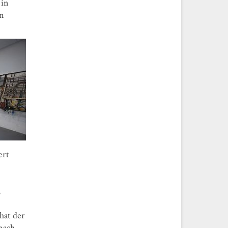
 in
en
ert
,
hat der
 nach