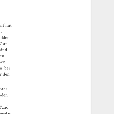
arf mit
.
ilden
Wort
sind
en.
nen
n, bei
er den
nter
Boden
 Wand
owakei