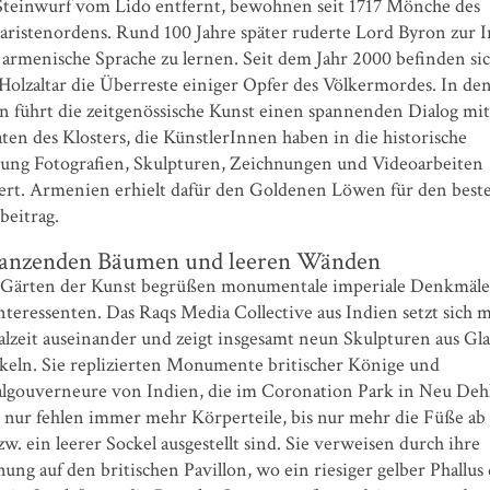
Steinwurf vom Lido entfernt, bewohnen seit 1717 Mönche des
aristenordens. Rund 100 Jahre später ruderte Lord Byron zur In
 armenische Sprache zu lernen. Seit dem Jahr 2000 befinden sic
Holzaltar die Überreste einiger Opfer des Völkermordes. In de
 führt die zeitgenössische Kunst einen spannenden Dialog mit
en des Klosters, die KünstlerInnen haben in die historische
ng Fotografien, Skulpturen, Zeichnungen und Videoarbeiten
iert. Armenien erhielt dafür den Goldenen Löwen für den best
beitrag.
tanzenden Bäumen und leeren Wänden
 Gärten der Kunst begrüßen monumentale imperiale Denkmäle
teressenten. Das Raqs Media Collective aus Indien setzt sich m
lzeit auseinander und zeigt insgesamt neun Skulpturen aus Gla
ckeln. Sie replizierten Monumente britischer Könige und
lgouverneure von Indien, die im Coronation Park in Neu Deh
, nur fehlen immer mehr Körperteile, bis nur mehr die Füße a
w. ein leerer Sockel ausgestellt sind. Sie verweisen durch ihre
ng auf den britischen Pavillon, wo ein riesiger gelber Phallus