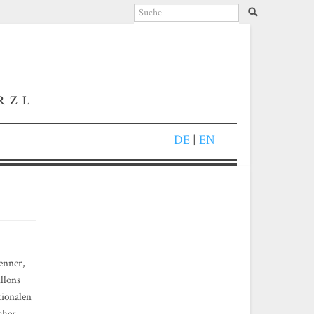
RZL
DE
|
EN
renner,
illons
tionalen
cher