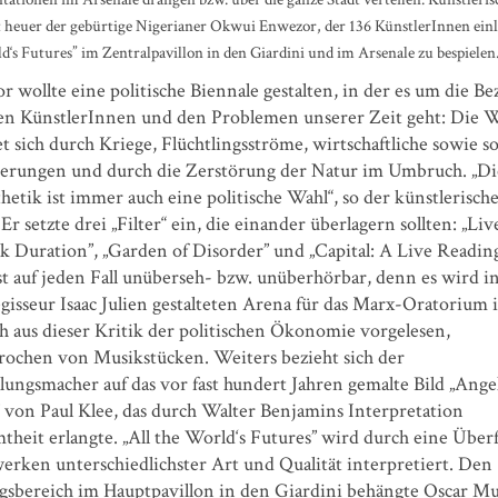
st heuer der gebürtige Nigerianer Okwui Enwezor, der 136 KünstlerInnen einl
d‘s Futures” im Zentralpavillon in den Giardini und im Arsenale zu bespielen
 wollte eine politische Biennale gestalten, in der es um die B
en KünstlerInnen und den Problemen unserer Zeit geht: Die W
t sich durch Kriege, Flüchtlingsströme, wirtschaftliche sowie so
erungen und durch die Zerstörung der Natur im Umbruch. „D
hetik ist immer auch eine politische Wahl“, so der künstlerisch
 Er setzte drei „Filter“ ein, die einander überlagern sollten: „Liv
 Duration”, „Garden of Disorder” und „Capital: A Live Reading
t auf jeden Fall unüberseh- bzw. unüberhörbar, denn es wird i
isseur Isaac Julien gestalteten Arena für das Marx-Oratorium 
h aus dieser Kritik der politischen Ökonomie vorgelesen,
rochen von Musikstücken. Weiters bezieht sich der
lungsmacher auf das vor fast hundert Jahren gemalte Bild „Ange
 von Paul Klee, das durch Walter Benjamins Interpretation
heit erlangte. „All the World‘s Futures” wird durch eine Überf
erken unterschiedlichster Art und Qualität interpretiert. Den
gsbereich im Hauptpavillon in den Giardini behängte Oscar Mu