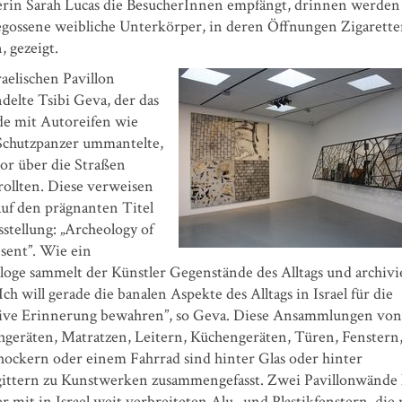
erin Sarah Lucas die BesucherInnen empfängt, drinnen werden
egossene weibliche Unterkörper, in deren Öffnungen Zigarett
, gezeigt.
aelischen Pavillon
delte Tsibi Geva, der das
e mit Autoreifen wie
Schutzpanzer ummantelte,
vor über die Straßen
 rollten. Diese verweisen
auf den prägnanten Titel
stellung: „Archeology of
sent”. Wie ein
loge sammelt der Künstler Gegenstände des Alltags und archivi
„Ich will gerade die banalen Aspekte des Alltags in Israel für die
tive Erinnerung bewahren”, so Geva. Diese Ansammlungen von
hgeräten, Matratzen, Leitern, Küchengeräten, Türen, Fenstern
khockern oder einem Fahrrad sind hinter Glas oder hinter
gittern zu Kunstwerken zusammengefasst. Zwei Pavillonwände 
r mit in Israel weit verbreiteten Alu- und Plastikfenstern, die