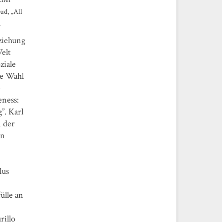
ud, „All
.
eziehung
elt
ziale
ie Wahl
e
eness:
”. Karl
n der
in
lus
ülle an
rillo