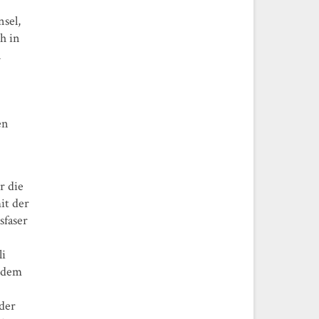
sel,
h in
n
en
r die
it der
sfaser
li
b dem
 der