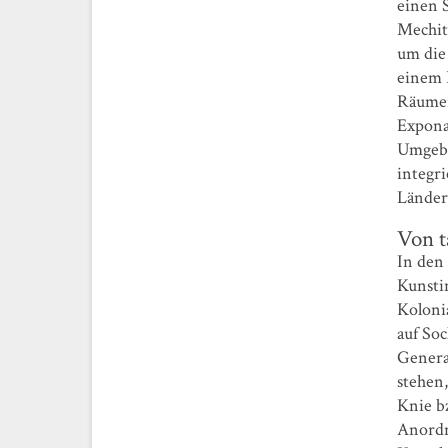
einen 
Mechit
um die
einem 
Räumen
Exponat
Umgebu
integr
Länder
Von 
In den
Kunstin
Kolonia
auf So
Genera
stehen
Knie bz
Anordnu