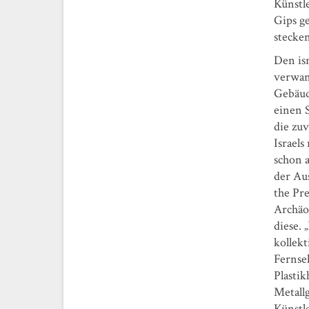
Künstl
Gips g
stecken
Den isr
verwan
Gebäud
einen 
die zu
Israels
schon 
der Aus
the Pre
Archäo
diese. 
kollek
Fernse
Plasti
Metall
Künstle