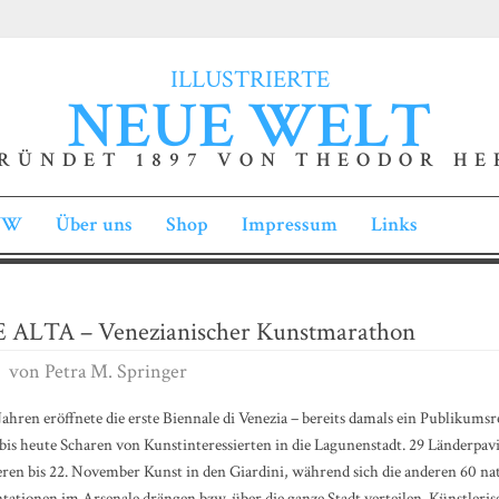
ILLUSTRIERTE
NEUE WELT
RÜNDET 1897 VON THEODOR HE
INW
Über uns
Shop
Impressum
Links
 ALTA – Venezianischer Kunstmarathon
von
Petra M. Springer
Jahren eröffnete die erste Biennale di Venezia – bereits damals ein Publikums
e bis heute Scharen von Kunstinteressierten in die Lagunenstadt. 29 ­Länderpav
eren bis 22. November Kunst in den Giardini, während sich die anderen 60 na
tationen im Arsenale drängen bzw. über die ganze Stadt verteilen. Künstleris