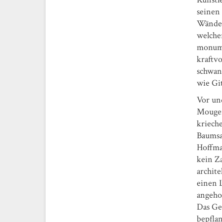
seinen
Wänden
welche
monume
kraftv
schwan
wie Git
Vor un
Mougen
kriech
Baumsa
Hoffma
kein Z
archit
einen 
angeho
Das Ge
bepfla