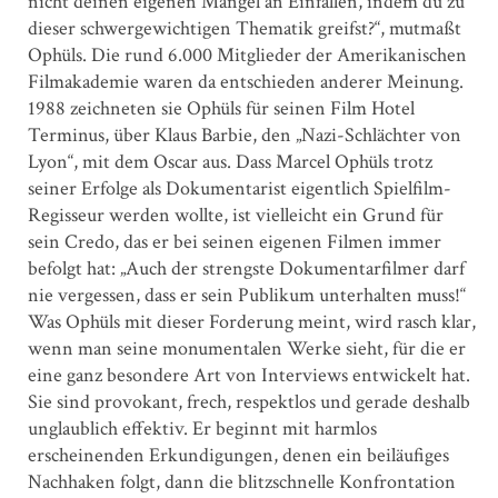
nicht deinen eigenen Mangel an Einfällen, indem du zu
dieser schwergewichtigen Thematik greifst?“, mutmaßt
Ophüls. Die rund 6.000 Mitglieder der Amerikanischen
Filmakademie waren da entschieden anderer Meinung.
1988 zeichneten sie Ophüls für seinen Film Hotel
Terminus, über Klaus Barbie, den „Nazi-Schlächter von
Lyon“, mit dem Oscar aus. Dass Marcel Ophüls trotz
seiner Erfolge als Dokumentarist eigentlich Spielfilm-
Regisseur werden wollte, ist vielleicht ein Grund für
sein Credo, das er bei seinen eigenen Filmen immer
befolgt hat: „Auch der strengste Dokumentarfilmer darf
nie vergessen, dass er sein Publikum unterhalten muss!“
Was Ophüls mit dieser Forderung meint, wird rasch klar,
wenn man seine monumentalen Werke sieht, für die er
eine ganz besondere Art von Interviews entwickelt hat.
Sie sind provokant, frech, respektlos und gerade deshalb
unglaublich effektiv. Er beginnt mit harmlos
erscheinenden Erkundigungen, denen ein beiläufiges
Nachhaken folgt, dann die blitzschnelle Konfrontation