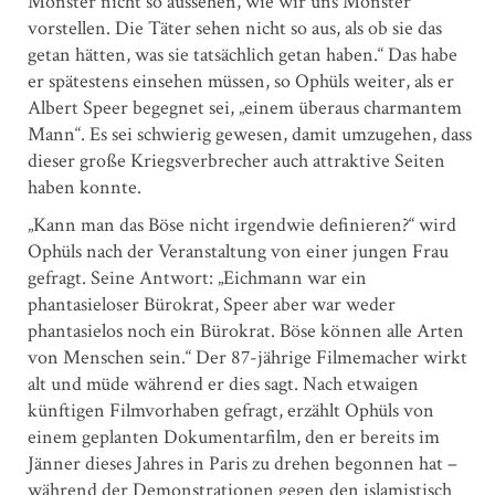
Monster nicht so aussehen, wie wir uns Monster
vorstellen. Die Täter sehen nicht so aus, als ob sie das
getan hätten, was sie tatsächlich getan haben.“ Das habe
er spätestens einsehen müssen, so Ophüls weiter, als er
Albert Speer begegnet sei, „einem überaus charmantem
Mann“. Es sei schwierig gewesen, damit umzugehen, dass
dieser große Kriegsverbrecher auch attraktive Seiten
haben konnte.
„Kann man das Böse nicht irgendwie definieren?“ wird
Ophüls nach der Veranstaltung von einer jungen Frau
gefragt. Seine Antwort: „Eichmann war ein
phantasieloser Bürokrat, Speer aber war weder
phantasielos noch ein Bürokrat. Böse können alle Arten
von Menschen sein.“ Der 87-jährige Filmemacher wirkt
alt und müde während er dies sagt. Nach etwaigen
künftigen Filmvorhaben gefragt, erzählt Ophüls von
einem geplanten Dokumentarfilm, den er bereits im
Jänner dieses Jahres in Paris zu drehen begonnen hat –
während der Demonstrationen gegen den islamistisch