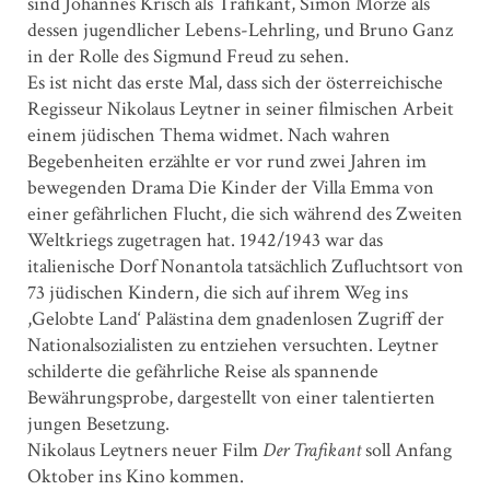
sind Johannes Krisch als Trafikant, Simon Morzé als
dessen jugendlicher Lebens-Lehrling, und Bruno Ganz
in der Rolle des Sigmund Freud zu sehen.
Es ist nicht das erste Mal, dass sich der österreichische
Regisseur Nikolaus Leytner in seiner filmischen Arbeit
einem jüdischen Thema widmet. Nach wahren
Begebenheiten erzählte er vor rund zwei Jahren im
bewegenden Drama Die Kinder der Villa Emma von
einer gefährlichen Flucht, die sich während des Zweiten
Weltkriegs zugetragen hat. 1942/1943 war das
italienische Dorf Nonantola tatsächlich Zufluchtsort von
73 jüdischen Kindern, die sich auf ihrem Weg ins
,Gelobte Land‘ Palästina dem gnadenlosen Zugriff der
Nationalsozialisten zu entziehen versuchten. Leytner
schilderte die gefährliche Reise als spannende
Bewährungsprobe, dargestellt von einer talentierten
jungen Besetzung.
Nikolaus Leytners neuer Film
Der Trafikant
soll Anfang
Oktober ins Kino kommen.