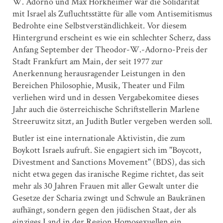
W. Adorno und Max Horkheimer war die Solidarität
mit Israel als Zufluchtsstätte für alle vom Antisemitismus
Bedrohte eine Selbstverständlichkeit. Vor diesem
Hintergrund erscheint es wie ein schlechter Scherz, dass
Anfang September der Theodor-W.-Adorno-Preis der
Stadt Frankfurt am Main, der seit 1977 zur
Anerkennung herausragender Leistungen in den
Bereichen Philosophie, Musik, Theater und Film
verliehen wird und in dessen Vergabekomitee dieses
Jahr auch die österreichische Schriftstellerin Marlene
Streeruwitz sitzt, an Judith Butler vergeben werden soll.
Butler ist eine internationale Aktivistin, die zum
Boykott Israels aufruft. Sie engagiert sich im "Boycott,
Divestment and Sanctions Movement" (BDS), das sich
nicht etwa gegen das iranische Regime richtet, das seit
mehr als 30 Jahren Frauen mit aller Gewalt unter die
Gesetze der Scharia zwingt und Schwule an Baukränen
aufhängt, sondern gegen den jüdischen Staat, der als
einziges Land in der Region Homosexuellen ein